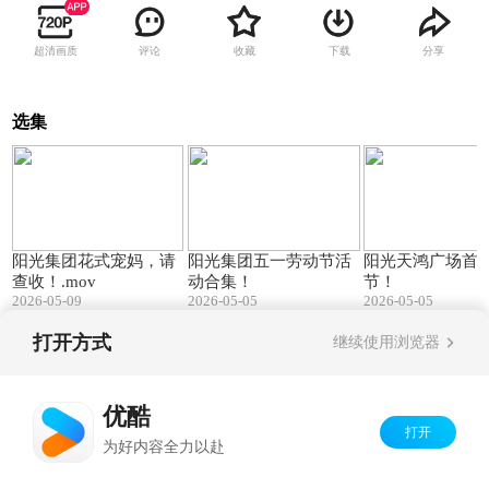
超清画质
评论
收藏
下载
分享
选集
00:48
00:30
阳光集团花式宠妈，请
阳光集团五一劳动节活
阳光天鸿广场首
查收！.mov
动合集！
节！
2026-05-09
2026-05-05
2026-05-05
打开方式
继续使用浏览器
Copyright©
2026
优酷 youku.com
版权所有
京ICP备06050721号-1
优酷
打开
为好内容全力以赴