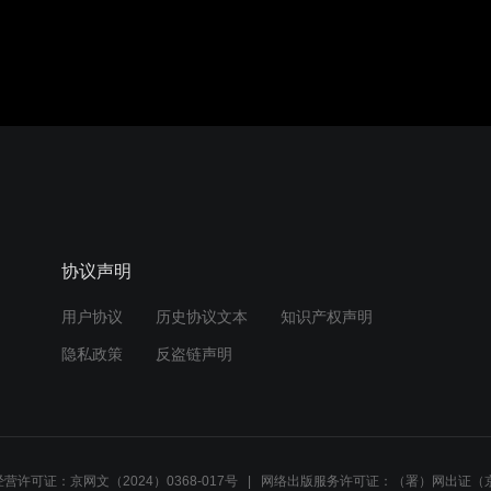
协议声明
用户协议
历史协议文本
知识产权声明
隐私政策
反盗链声明
营许可证：京网文（2024）0368-017号
网络出版服务许可证：（署）网出证（京