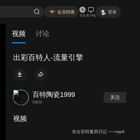
会员特惠
登录
历史
客户端
视频
讨论
出彩百特人-流量引擎
百特陶瓷1999
关注
6粉丝
视频
东台百特量房日记 ~~~mp4