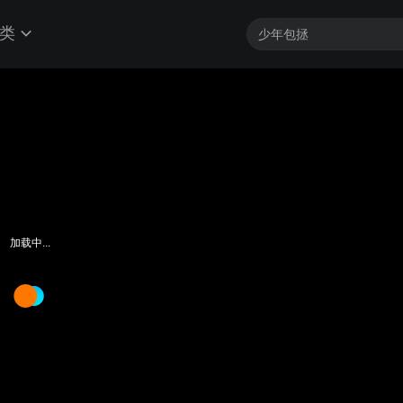
类
加载中...