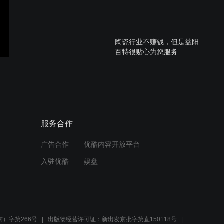
陶瓷行业不赚钱，但是益阳
百特很贴心为您服务
社旗百特陶瓷行业的日常工
作
服务合作
广告合作
优酷内容开放平台
在大同 这样选砖不后悔
入驻优酷
娱盘
玉山百特 教你选砖细节
）字第266号
出版物经营许可证：新出发京批字第直150118号