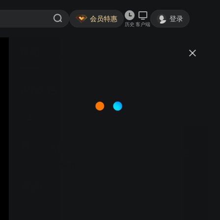
会员特惠
登录
历史
客户端
视频
讨论
iPhone 14 Pro 面世｜Apple
优酷用户1679560165505472
关注
11.3万粉丝
视频
带你认识 iPhone 15 和
iPhone 15 Pro | Apple