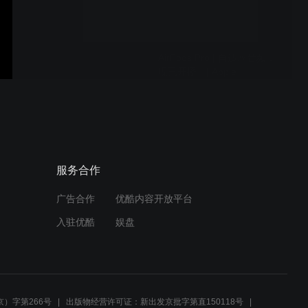
AirPods Pro | 自适应音频，
现已开播。| Apple
2030 进度 | 自然之母 |
Apple
服务合作
广告合作
优酷内容开放平台
Apple Watch Series 9 新登
入驻优酷
娱盘
场 | Apple
iPhone 15 Pro 新登场 |
Apple
）字第266号
出版物经营许可证：新出发京批字第直150118号