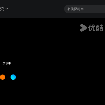
类
加载中...