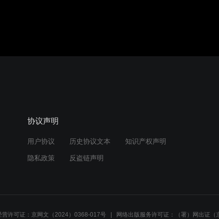
协议声明
用户协议
历史协议文本
知识产权声明
隐私政策
反盗链声明
营许可证：京网文（2024）0368-017号
网络出版服务许可证：（署）网出证（京