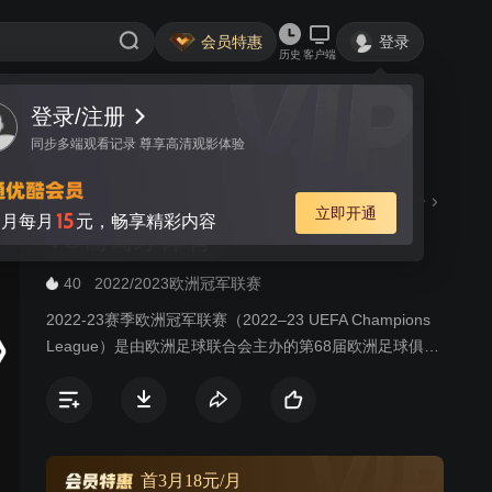
会员特惠
登录
历史
客户端
登录/注册
视频
讨论
同步多端观看记录 尊享高清观影体验
欧冠22/23赛季 D组5轮 热刺
简介
立即开通
15
月每月
元，畅享精彩内容
VS葡萄牙体育
40
2022/2023欧洲冠军联赛
2022-23赛季欧洲冠军联赛（2022–23 UEFA Champions
League）是由欧洲足球联合会主办的第68届欧洲足球俱乐
部顶级赛事，也是欧洲冠军联赛名义下的第31届赛事。本
届决赛将于2023年6月10日在土耳其伊斯坦布尔的阿塔图
克奥林匹克体育场举行，2022-23赛季欧洲冠军联赛冠军可
自动获得2023–24年欧洲冠军联赛小组赛资格，同时亦可
得到参与2023年欧洲超级杯的资格，与2022–23年欧足联
首3月18元/月