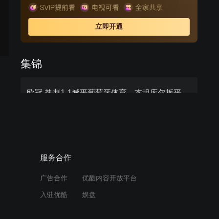
欧洲联赛冠军球队角逐锦标。
立即开通
集锦
欧冠-热刺1-1憾平葡萄牙体育，本坦库尔扳平凯恩读秒绝杀被吹
周边视频
致命角球！本坦库尔头槌破
服务合作
门扳平比分，热刺1-1葡萄
牙体育
广告合作
优酷内容开放平台
01:23
入驻优酷
娱盘
凯恩门线读秒破门可惜越位
在先绝杀无效