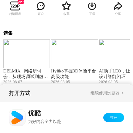
超清画质
评论
收藏
下载
分享
选集
44:45
01:43
DELMIA | 网络研讨
Hyliko掌握3D体验平台
AI助手LEO，让
会：从现场调试到虚拟
高级功能
设计智能闭环
2026-08-07
2026-08-05
2026-08-05
验证：达索系统虚拟联
调给出版本答案
打开方式
继续使用浏览器
Copyright©
2026
优酷 youku.com
版权所有
京ICP备06050721号-1
优酷
打开
为好内容全力以赴