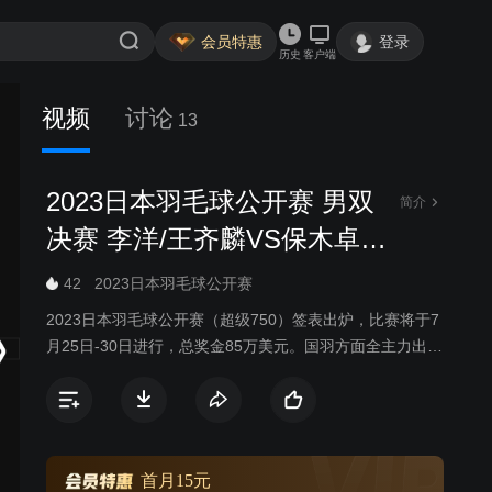
会员特惠
登录
历史
客户端
视频
讨论
13
2023日本羽毛球公开赛 男双
简介
决赛 李洋/王齐麟VS保木卓
朗/小林优吾
42
2023日本羽毛球公开赛
2023日本羽毛球公开赛（超级750）签表出炉，比赛将于7
月25日-30日进行，总奖金85万美元。国羽方面全主力出
战，力求打出好成绩。
首月15元