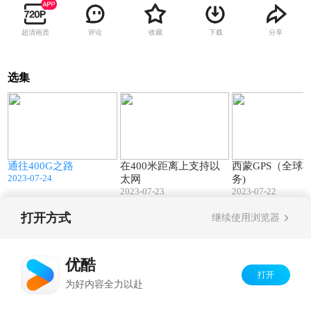
超清画质
评论
收藏
下载
分享
选集
5
01:05
08:30
通往400G之路
在400米距离上支持以
西蒙GPS（全球
2023-07-24
太网
务)
2023-07-23
2023-07-22
打开方式
继续使用浏览器
Copyright©
2026
优酷 youku.com
版权所有
京ICP备06050721号-1
优酷
打开
为好内容全力以赴