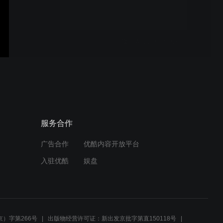
升降桌A702B USB款
斗柜BF65六斗
服务合作
广告合作
优酷内容开放平台
八斗柜BF65
入驻优酷
娱盘
梳妆台AE110妆台120+六斗
柜
）字第266号
出版物经营许可证：新出发京批字第直150118号