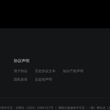
协议声明
用户协议
历史协议文本
知识产权声明
隐私政策
反盗链声明
营许可证：京网文（2024）0368-017号
网络出版服务许可证：（署）网出证（京