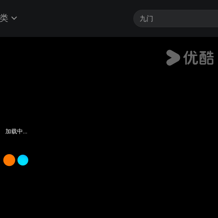
类
加载中...