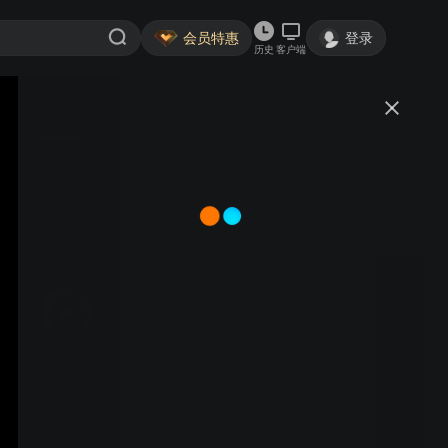
会员特惠
登录
历史
客户端
视频
讨论
置物架G12C五层60-80CM无挡板
中淘家居安装视频
关注
1.8万粉丝
视频
升降桌A702B普通款