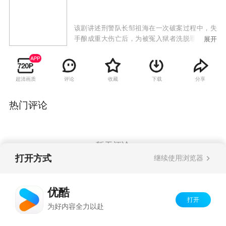
该剧讲述刑警队长邹祖海在一次破案过程中，失
手酿成重大伤亡后，为被冤入狱者洗脱罪名，苦
展开
苦追凶的故事。
超清画质
评论
收藏
下载
分享
热门评论
暂无评论
打开方式
继续使用浏览器
Copyright©
2026
优酷 youku.com
版权所有
优酷
京ICP备06050721号-1
打开
为好内容全力以赴