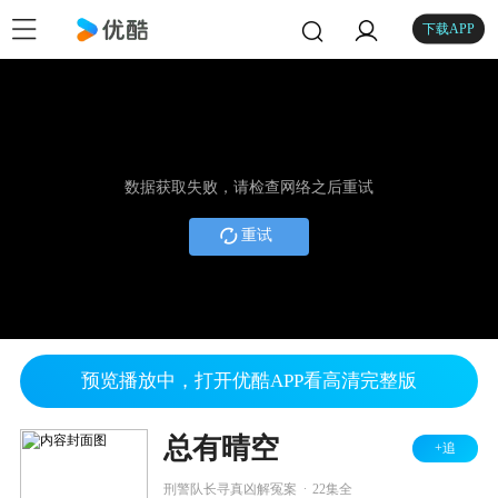
下载APP
数据获取失败，请检查网络之后重试
重试
预览播放中，打开优酷APP看高清完整版
总有晴空
+追
.
刑警队长寻真凶解冤案
22集全