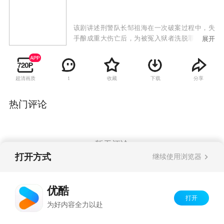
该剧讲述刑警队长邹祖海在一次破案过程中，失
手酿成重大伤亡后，为被冤入狱者洗脱罪名，苦
展开
苦追凶的故事。
超清画质
收藏
下载
分享
1
热门评论
暂无评论
打开方式
继续使用浏览器
Copyright©
2026
优酷 youku.com
版权所有
优酷
京ICP备06050721号-1
打开
为好内容全力以赴