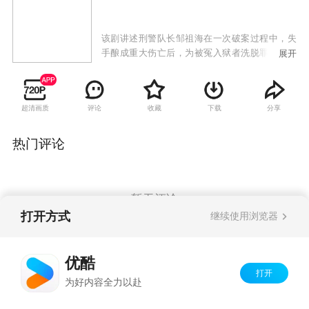
该剧讲述刑警队长邹祖海在一次破案过程中，失
手酿成重大伤亡后，为被冤入狱者洗脱罪名，苦
展开
苦追凶的故事。
超清画质
评论
收藏
下载
分享
热门评论
暂无评论
打开方式
继续使用浏览器
Copyright©
2026
优酷 youku.com
版权所有
优酷
京ICP备06050721号-1
打开
为好内容全力以赴