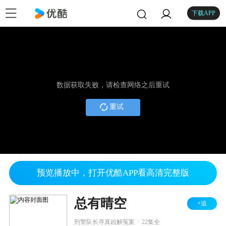
下载APP
数据获取失败，请检查网络之后重试
重试
预览播放中，打开优酷APP看高清完整版
总有晴空
+追
.
刑警队长寻真凶解冤案
22集全