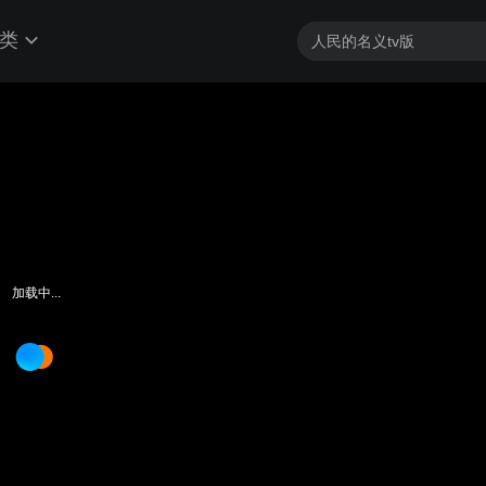
类
加载中...