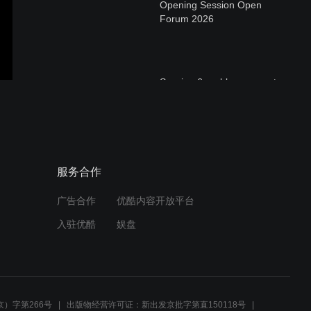
Opening Session Open
Forum 2026
Session 6 problems on set
the bottlenecks blocking
scale (and the fixes)
Closing session the sequel
服务合作
set-up open questions,
next moves
广告合作
优酷内容开放平台
入驻优酷
娱盘
Session 5 proof on screen
chain of custody
）字第266号
出版物经营许可证：新出发京批字第直150118号