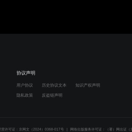
协议声明
用户协议
历史协议文本
知识产权声明
隐私政策
反盗链声明
营许可证：京网文（2024）0368-017号
网络出版服务许可证：（署）网出证（京