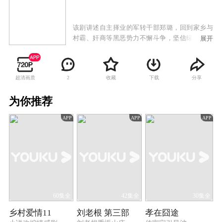
该剧讲述自主择业的军转干部郑璐，回到家乡与
村霸、奸商等黑恶势力不懈斗争，坚信绿水青山
展开
就是金山，依托家乡自然资源带领村民脱贫的致
富故事。
超清画质
收藏
下载
分享
2
为你推荐
APP
APP
APP
60集全
42集全
30集全
乡村爱情11
刘老根 第三部
孝在囧途