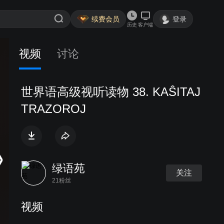
续费会员
登录
历史
客户端
视频
讨论
世界语高级视听读物 38. KAŜITAJ
TRAZOROJ
绿语苑
关注
21粉丝
视频