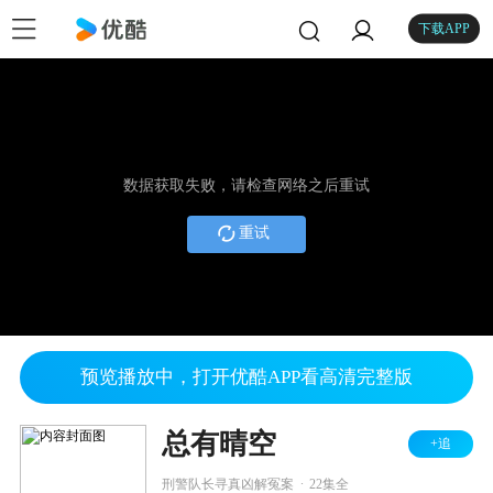
下载APP
数据获取失败，请检查网络之后重试
重试
预览播放中，打开优酷APP看高清完整版
总有晴空
+追
.
刑警队长寻真凶解冤案
22集全