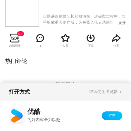
该剧讲述刑警队长邹祖海在一次破案过程中，失
手酿成重大伤亡后，为被冤入狱者洗脱罪名，苦
展开
苦追凶的故事。
超清画质
收藏
下载
分享
4
热门评论
暂无评论
打开方式
继续使用浏览器
Copyright©
2026
优酷 youku.com
版权所有
优酷
京ICP备06050721号-1
打开
为好内容全力以赴