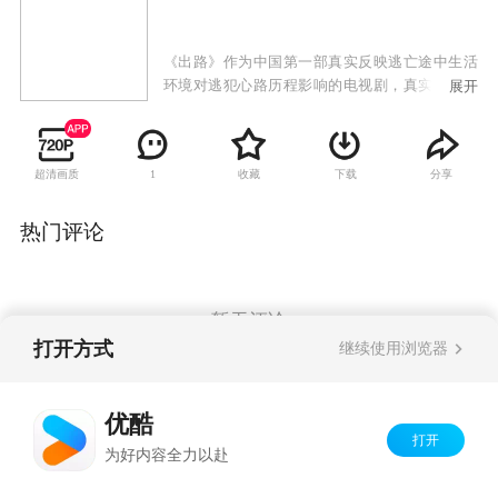
《出路》作为中国第一部真实反映逃亡途中生活
环境对逃犯心路历程影响的电视剧，真实地再现
展开
了他们从实施犯罪、逃避法律、选择逃亡到投案
自首的整个心路历程。
超清画质
收藏
下载
分享
1
热门评论
暂无评论
打开方式
继续使用浏览器
Copyright©
2026
优酷 youku.com
版权所有
优酷
京ICP备06050721号-1
打开
为好内容全力以赴