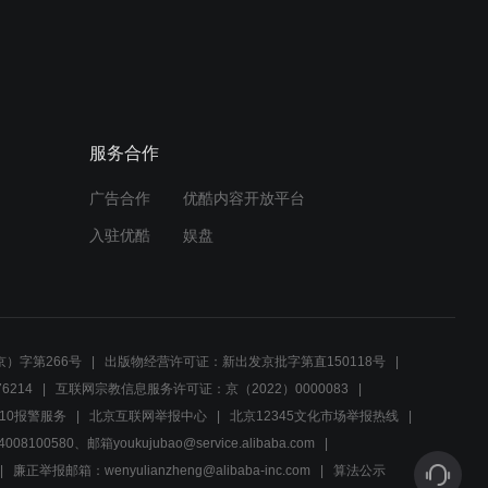
00:27
萌娃独自取药，药店姐姐暖
心相助
服务合作
01:02
广告合作
优酷内容开放平台
母亲担忧孩子异常，紧急寻
找玉林探询真相
入驻优酷
娱盘
00:55
母亲牵挂坤儿，亲自探望家
中是否平安
）字第266号
出版物经营许可证：新出发京批字第直150118号
6214
互联网宗教信息服务许可证：京（2022）0000083
00:54
10报警服务
北京互联网举报中心
北京12345文化市场举报热线
00580、邮箱youkujubao@service.alibaba.com
紧急寻找失踪的坤儿，母亲
悲痛呼喊儿子
廉正举报邮箱：wenyulianzheng@alibaba-inc.com
算法公示