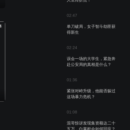
人生转折点！
02:47
播
单刀破局，女子智斗劫匪获
得新生
02:24
误会一场的大学生，紧急奔
赴公安局的真相是什么？
01:36
紧张对峙升级，他能否躲过
这场暴力危机？
01:08
混哥惊讶发现集资额达二十
五万，白掌柜会如何回应？