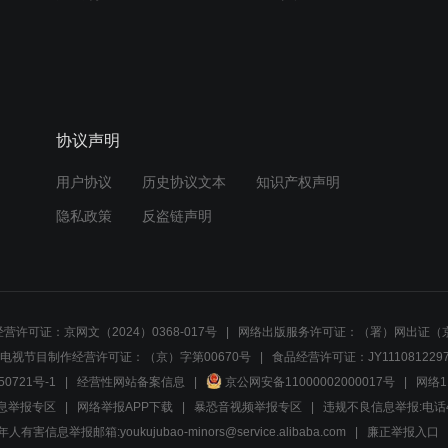
协议声明
用户协议
历史协议文本
知识产权声明
隐私政策
反盗链声明
营许可证：京网文（2024）0368-017号
网络出版服务许可证：（署）网出证（京
电视节目制作经营许可证：（京）字第00670号
食品经营许可证：JY1110812297
50721号-1
经营性网站备案信息
京公网安备11000002000017号
网络1
息举报专区
网络举报APP下载
暴恐音视频举报专区
违规不良信息举报:电话40081
人有害信息举报邮箱:youkujubao-minors@service.alibaba.com
廉正举报入口