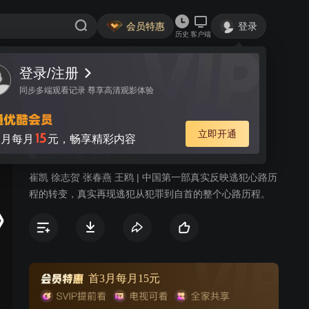
会员特惠
登录
历史
客户端
登录/注册
视频
讨论
1
同步多端观看记录 尊享高清观影体验
出路
简介
立即开通
15
月每月
元，畅享精彩内容
529
罪案
剧情
崔凯 徐志贺 张春燕 王鸥 | 中国第一部真实反映逃犯心路历
程的转变，真实再现逃犯从犯罪到自首的整个心路历程。
首3月每月15元