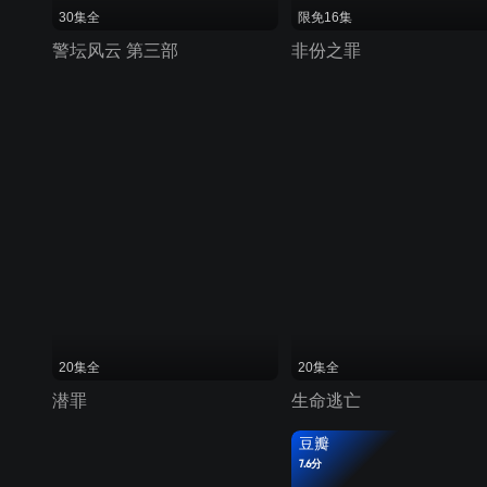
30集全
限免16集
警坛风云 第三部
非份之罪
20集全
20集全
潜罪
生命逃亡
豆瓣
7.6分