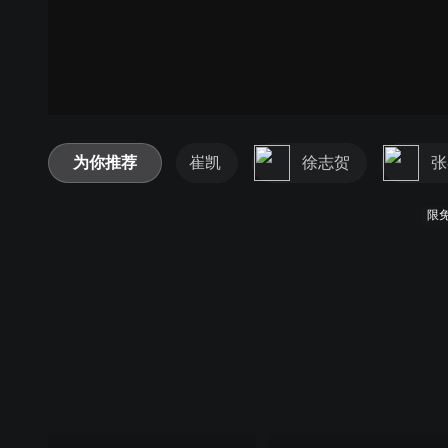
为你推荐
崔凯
徐志贺
张
限