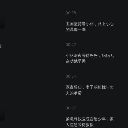
00:28
卫国坚持送小丽，路上小心
的温馨一瞬
00:42
看
小丽深夜等待爸爸，妈妈无
奈劝她早睡
00:54
深夜醉归，妻子的担忧与丈
夫的承诺
00:37
紧急寻找医院昏迷少年，家
人焦急等待救援