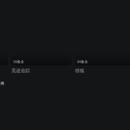
16集全
34集全
觅迹追踪
猎狐
经典