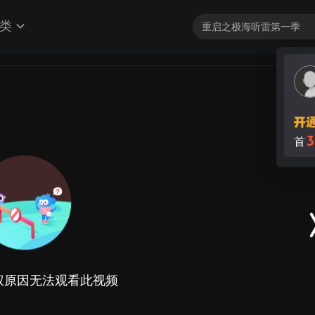
类
3
首
权原因无法观看此视频