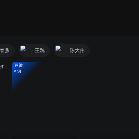
春燕
王鸥
陈大伟
豆瓣
免中
8.3分