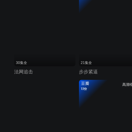
30集全
21集全
法网追击
步步紧逼
豆瓣
高清
7.7分