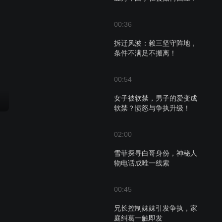
00:36
拆迁风波：赖三坚守阵地，
条件不满足不搬离！
00:54
女子被软禁，男子的爱变成
软禁？愤怒与争执升级！
02:00
雪菲探寻白哥身份，神秘人
物电话成唯一线索
00:45
兄长控制妹妹引发争执，家
庭纠葛一触即发