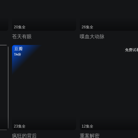
20集全
26集全
苍天有眼
喋血大动脉
豆瓣
免费试
7.4分
23集全
12集全
疯狂的背后
重案解密