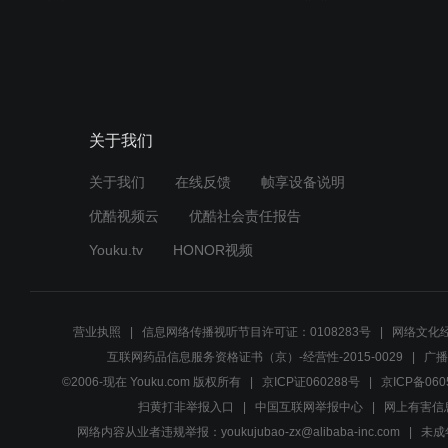
关于我们
关于我们
在线反馈
帧享设备说明
优酷视频云
优酷社会责任报告
Youku.tv
HONOR视频
营业执照
信息网络传播视听节目许可证：0108283号
网络文化经
互联网药品信息服务资格证书（京）-经营性-2015-0029
广播
©2006-现在 Youku.com 版权所有
京ICP证060288号
京ICP备060
扫黄打非举报入口
中国互联网举报中心
网上有害信
网络内容从业者违规举报：youkujubao-zx@alibaba-inc.com
未成年