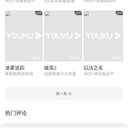
40万+弹幕热议中
8大真实奇案改编
200万+弹幕热议中
APP
APP
APP
24集全
26集全
34集全
迷雾追踪
破茧2
以法之名
蒋勤勤周游追凶
虫探智破六大奇案
10万+评论热议中
换一换
热门评论