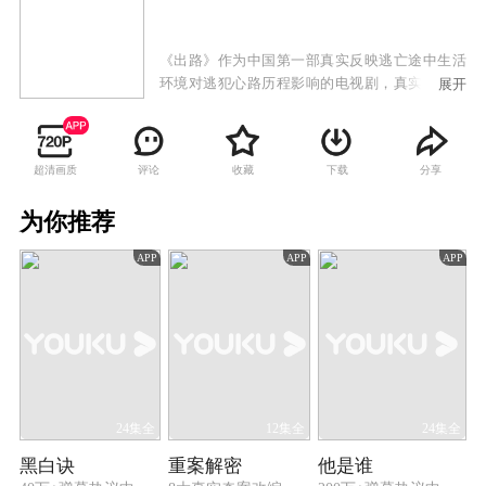
《出路》作为中国第一部真实反映逃亡途中生活
环境对逃犯心路历程影响的电视剧，真实地再现
展开
了他们从实施犯罪、逃避法律、选择逃亡到投案
自首的整个心路历程。
超清画质
评论
收藏
下载
分享
为你推荐
APP
APP
APP
24集全
12集全
24集全
黑白诀
重案解密
他是谁