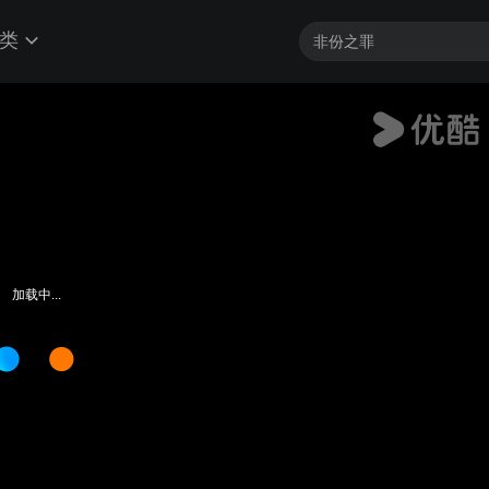
类
加载中...