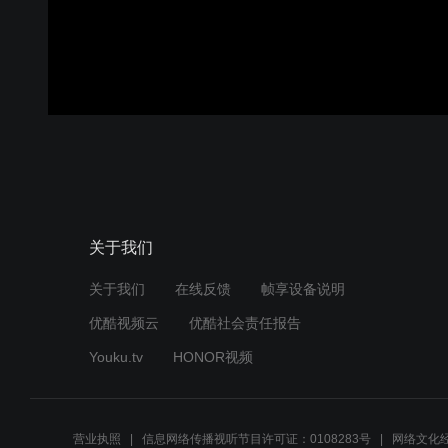
关于我们
关于我们
在线反馈
帧享设备说明
优酷视频云
优酷社会责任报告
Youku.tv
HONOR视频
营业执照
信息网络传播视听节目许可证：0108283号
网络文化经