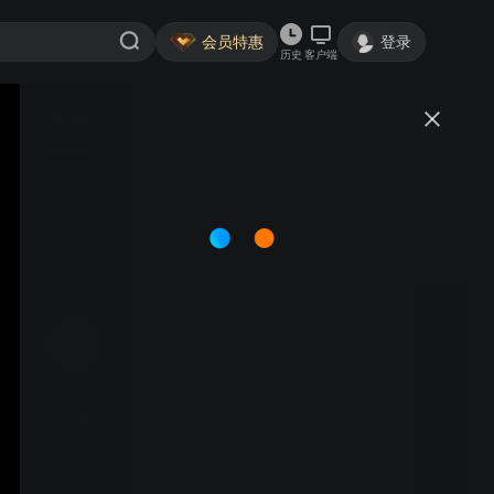
会员特惠
登录
历史
客户端
视频
讨论
共享应用宣传 两面篇
用户_209644
关注
5391粉丝
视频
食品品牌电影预告恶搞宣传