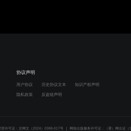
协议声明
用户协议
历史协议文本
知识产权声明
隐私政策
反盗链声明
营许可证：京网文（2024）0368-017号
网络出版服务许可证：（署）网出证（京