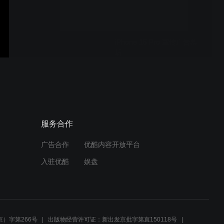
iPhone 15 Pro 宣传广告幕
后
iPhone 15 Pro 创意宣传广
告
服务合作
广告合作
优酷内容开放平台
汽车品牌宣传02
入驻优酷
娱盘
汽车品牌宣传01
）字第266号
出版物经营许可证：新出发京批字第直150118号