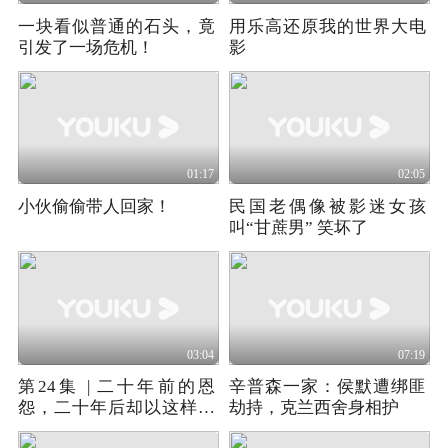
一块看似普通的石头，竟
用乐高还原我的世界大电
引发了一场危机！
影
01:17
02:05
小伙偷偷带人回家！
民国老偶像被影迷女孩
叫“甘蔗男” 笑坏了
03:04
07:19
第24集 | 二十年前的恩
辛普森一家：侯默遭绑匪
怨，二十年后却以这样的
劫持，克兰西舍身相护
结局落下帷幕