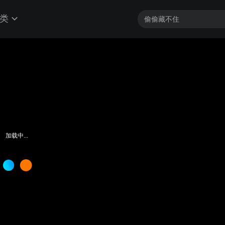
类
加载中...