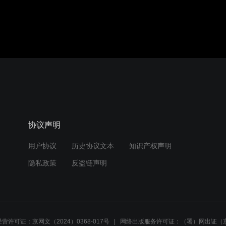
协议声明
用户协议
历史协议文本
知识产权声明
隐私政策
反盗链声明
营许可证：京网文（2024）0368-017号
网络出版服务许可证：（署）网出证（京