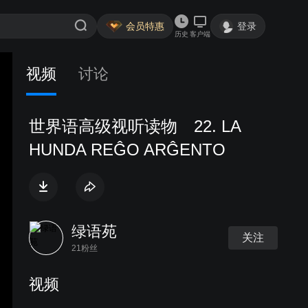
会员特惠
登录
历史
客户端
视频
讨论
世界语高级视听读物 22. LA
HUNDA REĜO ARĜENTO
绿语苑
关注
21粉丝
视频