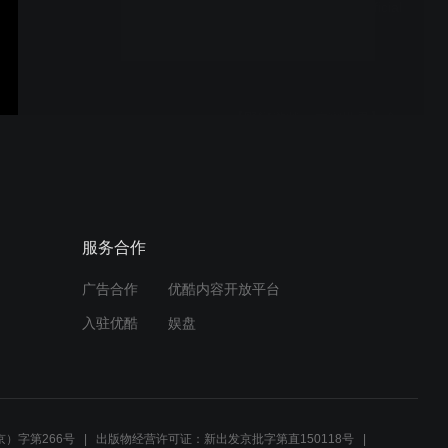
Neagley Season 1 - Official
Teaser Trailer ｜ Prime
Video
【野蠻遊戲：虛實世界】全
新官方預告 12.23 (三) 聖誕
跨年娛樂首選
REACHER Season 4 -
服务合作
Official Trailer ｜ Prime
Video
广告合作
优酷内容开放平台
入驻优酷
娱盘
Carrie – Official Teaser ｜
Prime Video
）字第266号
出版物经营许可证：新出发京批字第直150118号