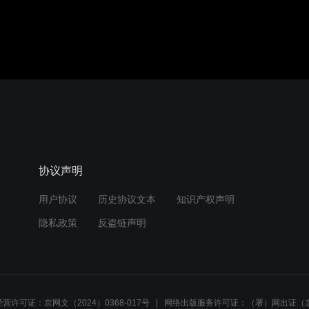
协议声明
用户协议
历史协议文本
知识产权声明
隐私政策
反盗链声明
营许可证：京网文（2024）0368-017号
网络出版服务许可证：（署）网出证（京