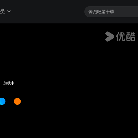
类
加载中...