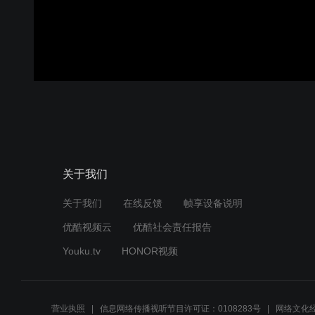
关于我们
关于我们
在线反馈
帧享设备说明
优酷视频云
优酷社会责任报告
Youku.tv
HONOR视频
营业执照
信息网络传播视听节目许可证：0108283号
网络文化经