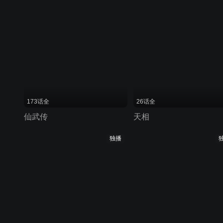
173话全
26话全
仙武传
天相
独播