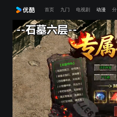
首页
九门
电视剧
动漫
分