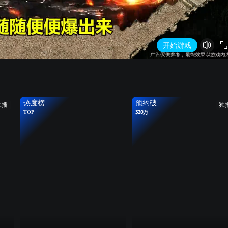
开始游戏
热度榜
预约破
独播
独
TOP
320万