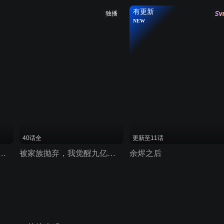
有更新
独播
NEW
40话全
更新至11话
不变，我俩造反建工业
被家族抛弃，我觉醒九亿属性点
余烬之后