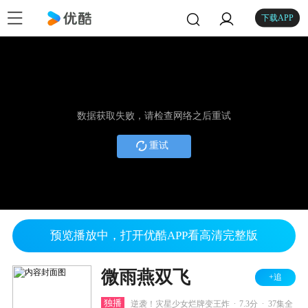
下载APP
数据获取失败，请检查网络之后重试
重试
预览播放中，打开优酷APP看高清完整版
微雨燕双飞
+追
.
.
独播
逆袭！灾星少女烂牌变王炸
7.3分
37集全