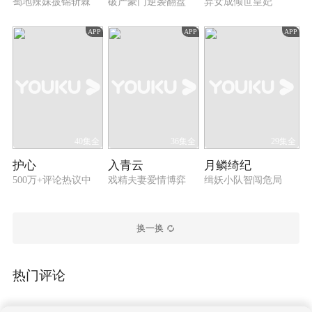
蜀地辣妹披锦斩棘
破产豪门逆袭翻盘
弃女成倾世皇妃
APP
APP
APP
40集全
36集全
29集全
护心
入青云
月鳞绮纪
500万+评论热议中
戏精夫妻爱情博弈
缉妖小队智闯危局
换一换
热门评论