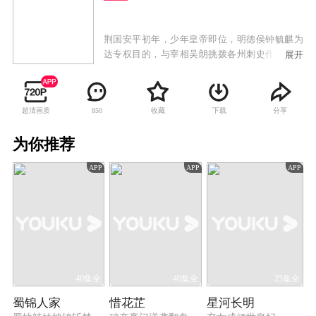
荆国安平初年，少年皇帝即位，明德侯钟毓麒为
达专权目的，与宰相吴朗挑拨各州刺史作乱，使
展开
得战事纷涌，民不聊生。国都京州城内，六品官
员白文泰的侄女茉喜与掌上明珠凤瑶，意外被卷
进了是非中央。
超清画质
收藏
下载
分享
850
为你推荐
APP
APP
APP
40集全
40集全
25集全
蜀锦人家
惜花芷
星河长明