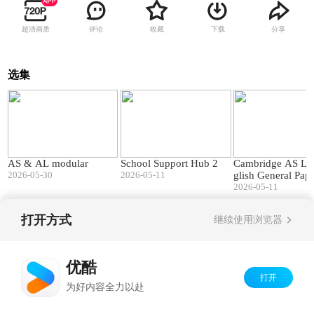
超清画质
评论
收藏
下载
分享
选集
40:07
01:45
AS & AL modular
School Support Hub 2
Cambridge AS Le
2026-05-30
2026-05-11
glish General Pap
t's changed
2026-05-11
打开方式
继续使用浏览器
Copyright©
2026
优酷 youku.com
版权所有
京ICP备06050721号-1
优酷
打开
为好内容全力以赴