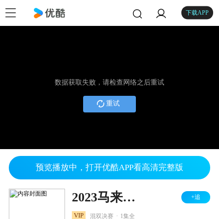
下载APP
数据获取失败，请检查网络之后重试
重试
预览播放中，打开优酷APP看高清完整版
2023马来西亚羽毛球大师赛 混双决赛 冯彦哲/黄东萍VS德差波/沙西丽
+追
.
VIP
混双决赛
1集全