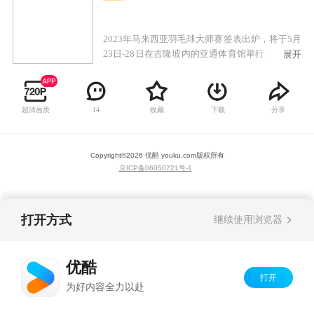
2023年马来西亚羽毛球大师赛签表出炉，将于5月
23日-28日在吉隆坡内的亚通体育馆举行，属于第
展开
四级别超级500赛事。本届是第14届马来西亚羽毛
球大师赛，也是世界羽联世界巡回赛的其中一
站，赛事总奖金42万美元。
超清画质
收藏
下载
分享
14
Copyright©
2026
优酷 youku.com
版权所有
京ICP备06050721号-1
打开方式
继续使用浏览器
优酷
打开
为好内容全力以赴