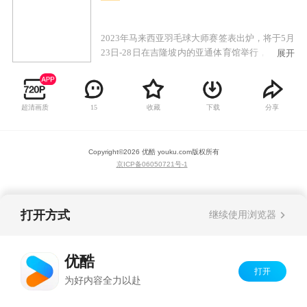
2023年马来西亚羽毛球大师赛签表出炉，将于5月
23日-28日在吉隆坡内的亚通体育馆举行，属于第
展开
四级别超级500赛事。本届是第14届马来西亚羽毛
球大师赛，也是世界羽联世界巡回赛的其中一
站，赛事总奖金42万美元。
超清画质
收藏
下载
分享
15
Copyright©
2026
优酷 youku.com
版权所有
京ICP备06050721号-1
打开方式
继续使用浏览器
优酷
打开
为好内容全力以赴