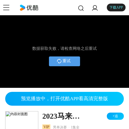
下载APP
数据获取失败，请检查网络之后重试
重试
预览播放中，打开优酷APP看高清完整版
2023马来西亚羽毛球大师赛 男单决赛 普兰诺伊VS翁泓阳
+追
.
VIP
男单决赛
1集全