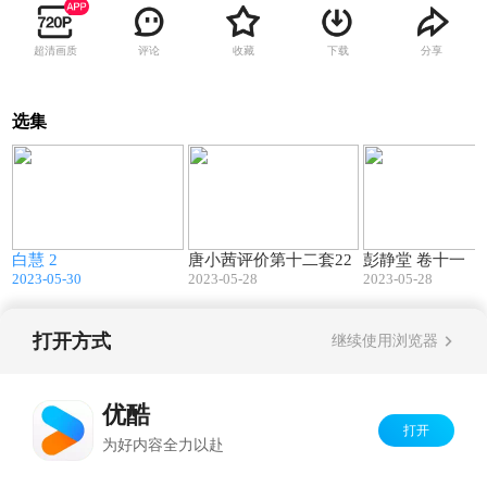
超清画质
评论
收藏
下载
分享
选集
4
02:28
12:07
白慧 2
唐小茜评价第十二套22
彭静堂 卷十一（
2023-05-30
2023-05-28
2023-05-28
打开方式
继续使用浏览器
Copyright©
2026
优酷 youku.com
版权所有
京ICP备06050721号-1
优酷
打开
为好内容全力以赴