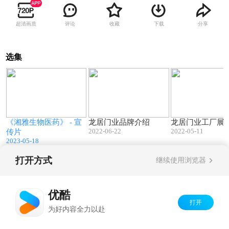
超清画质
评论
收藏
下载
分享
选集
5
02:49
11:34
签
《湘雅生物医药》 - 宣
龙居门业品牌介绍
龙居门业工厂展
2022-06-22
2022-05-11
传片
2023-05-18
打开方式
继续使用浏览器
Copyright©
2026
优酷 youku.com
版权所有
京ICP备06050721号-1
优酷
打开
为好内容全力以赴