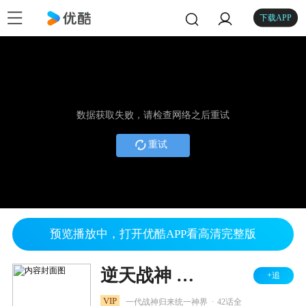
下载APP
数据获取失败，请检查网络之后重试
重试
预览播放中，打开优酷APP看高清完整版
逆天战神 第二季
+追
.
VIP
一代战神归来统一神界
42话全