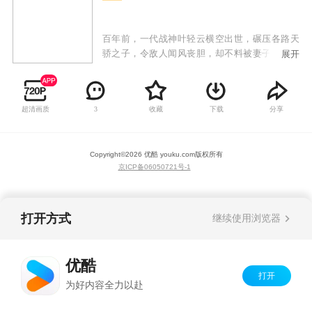
百年前，一代战神叶轻云横空出世，碾压各路天
骄之子，令敌人闻风丧胆，却不料被妻子洛灵，
展开
兄弟狼十三背叛，陨落十魔深渊！百年后，各界
进入黄金时代，妖孽人物疯狂涌现！叶轻云成为
了八荒大陆中小小家族叶家废物弟子！命运逆
超清画质
收藏
下载
分享
3
转，逆天改命！这一世我不但要碾压天才，还要
统一神界，主宰万物！
Copyright©
2026
优酷 youku.com
版权所有
京ICP备06050721号-1
打开方式
继续使用浏览器
优酷
打开
为好内容全力以赴