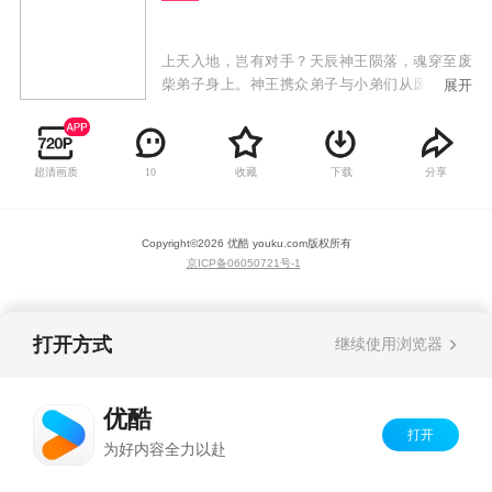
上天入地，岂有对手？天辰神王陨落，魂穿至废
柴弟子身上。神王携众弟子与小弟们从废墟中奋
展开
起，不畏强权、战天斗地，开始自我救赎。神王
发出霸气的最强音：待我回归九霄，必以神血开
苍天！
超清画质
收藏
下载
分享
10
Copyright©
2026
优酷 youku.com
版权所有
京ICP备06050721号-1
打开方式
继续使用浏览器
优酷
打开
为好内容全力以赴