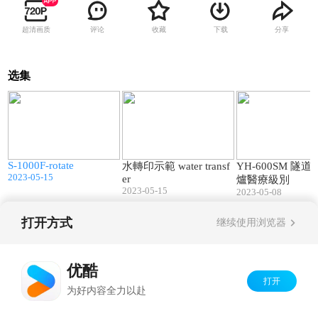
超清画质
评论
收藏
下载
分享
选集
3
00:17
07:18
S-1000F-rotate
水轉印示範 water transf
YH-600SM 隧
2023-05-15
er
爐醫療級別
2023-05-15
2023-05-08
打开方式
继续使用浏览器
Copyright©
2026
优酷 youku.com
版权所有
京ICP备06050721号-1
优酷
打开
为好内容全力以赴