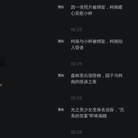
因一张照片被绑架，柯南暖
预告
心安慰小梓
00:29
柯南与小梓被绑架，柯南陷
预告
入昏迷
00:29
森林里出现怪物，园子与柯
预告
南的怪谈之夜
P
00:29
光之美少女变身名侦探，“完
预告
美的答案”即将揭晓
00:29