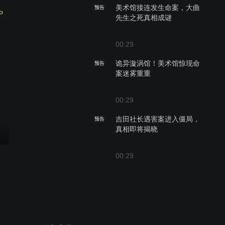
美术馆接连发生命案，大曲
预告
P
先生之死真相成谜
00:29
诡异漩涡馆！美术馆惊现命
预告
案迷雾重重
00:29
吉田社长遇害案进入僵局，
预告
真相即将揭晓
00:29
保护宝石不被基德偷走，吉
预告
田社长死因成谜
00:29