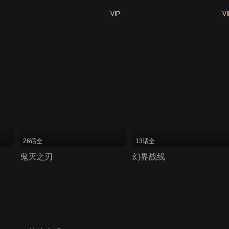
VIP
VI
26话全
13话全
鬼灭之刃
幻界战线