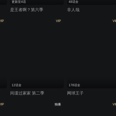
更新至4话
48话全
是王者啊？第六季
非人哉
VIP
VIP
VI
12话全
178话全
间谍过家家 第二季
网球王子
VIP
独播
VI