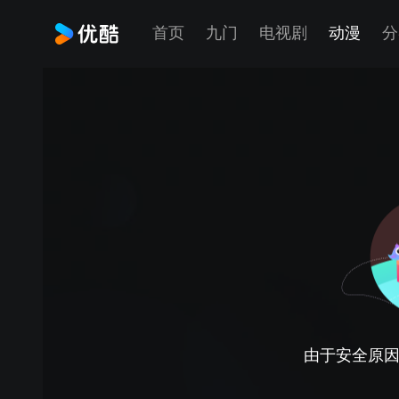
首页
九门
电视剧
动漫
分
由于安全原