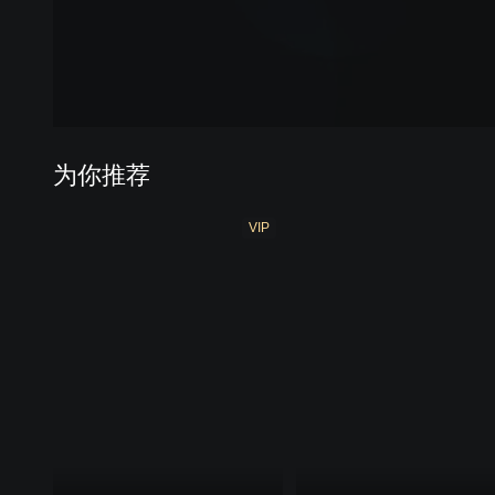
为你推荐
VIP