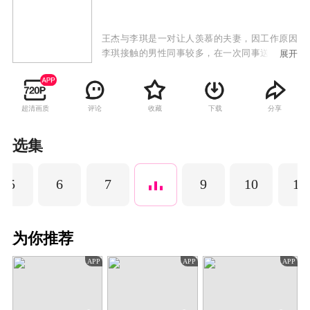
王杰与李琪是一对让人羡慕的夫妻，因工作原因
李琪接触的男性同事较多，在一次同事送李琪回
展开
家中被王杰看到，王杰开始怀疑李琪在工作上有
问题，处心积虑的寻找线索，准备捍卫自己的尊
严。被疑惑冲昏头脑的王杰准备策划报复李琪，
超清画质
评论
收藏
下载
分享
让李琪在所有人面前颜面扫地。王杰一边准备方
案，一边努力的讨好李琪家人,让李琪一点点的掉
进自己的圈套。李琪的父亲因接受不了自己女儿
选集
的问题突发心梗。王杰逃避回农村老家，回到农
村老家与父亲的谈话中王杰得到了答案。回到城
5
6
7
9
10
11
市的王杰发现，李琪的父亲已经去世。当王杰准
备弥补自己的过失时被妻子吵醒，原来自己只是
做了一场梦，梦醒回到现实的生活中，王杰更加
珍惜现在的家庭，李琪也将怀孕的消息作为一份
为你推荐
厚礼送给老公。
APP
APP
APP