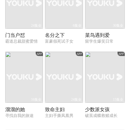
24集全
6集全
30集全
门当户怼
名分之下
菜鸟遇到爱
霸道总裁甜蜜爱情
富豪假死试子女
留学生爆笑日常
APP
APP
APP
16集全
24集全
15集全
溜溜的她
致命主妇
少数派女孩
寻找自我的旅途
主妇手撕凤凰男
破茧成蝶救赎成长