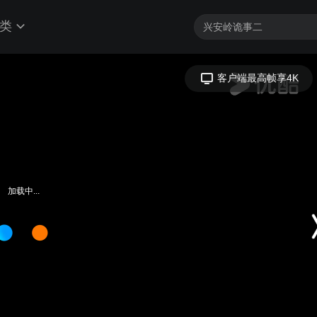
类
加载中...