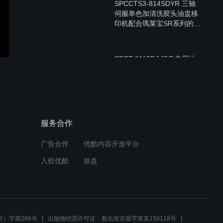
SPCCTS3-814SDYR 三轴
伺服单色加清洗胶头油盅移
印机配合瑪莱宝SR系列的应
用示范
SPCT-8110DJ 键盘专用油
盅移印机
HTS-1000FB 热转印机
服务合作
广告合作
优酷内容开放平台
入驻优酷
娱盘
SPCST-AW18D3 自动药丸
单色油盅移印机
）字第266号
出版物经营许可证：新出发京批字第直150118号