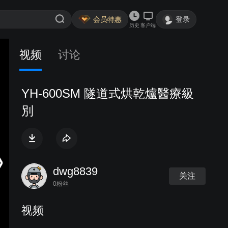
会员特惠
登录
历史
客户端
视频
讨论
YH-600SM 隧道式烘乾爐醫療級
別
dwg8839
关注
0粉丝
视频