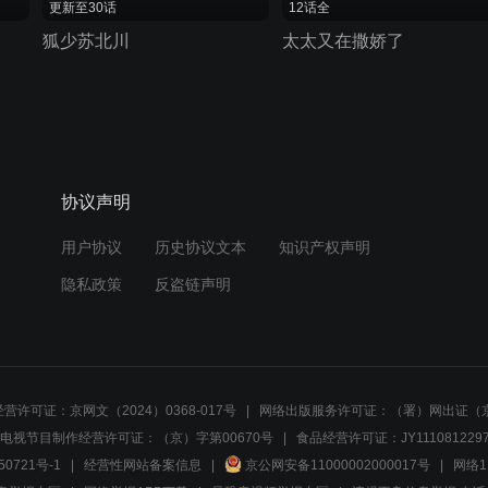
更新至30话
12话全
狐少苏北川
太太又在撒娇了
协议声明
用户协议
历史协议文本
知识产权声明
隐私政策
反盗链声明
营许可证：京网文（2024）0368-017号
网络出版服务许可证：（署）网出证（京
电视节目制作经营许可证：（京）字第00670号
食品经营许可证：JY1110812297
50721号-1
经营性网站备案信息
京公网安备11000002000017号
网络1