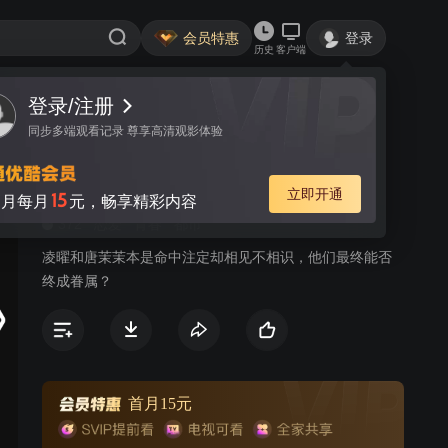
会员特惠
登录
历史
客户端
登录/注册
视频
讨论
9
同步多端观看记录 尊享高清观影体验
王牌校草
简介
立即开通
15
月每月
元，畅享精彩内容
372
恋爱
青春
都市
凌曜和唐茉茉本是命中注定却相见不相识，他们最终能否
终成眷属？
首月15元