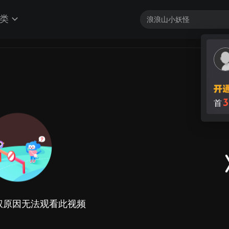
类
3
首
权原因无法观看此视频