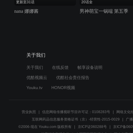
更新至31话
20话全
nana 娜娜酱
男神萌宝一锅端 第五季
关于我们
关于我们
在线反馈
帧享设备说明
优酷视频云
优酷社会责任报告
Youku.tv
HONOR视频
营业执照
信息网络传播视听节目许可证：0108283号
网络文化经
互联网药品信息服务资格证书（京）-经营性-2015-0029
广播
©2006-现在 Youku.com 版权所有
京ICP证060288号
京ICP备060