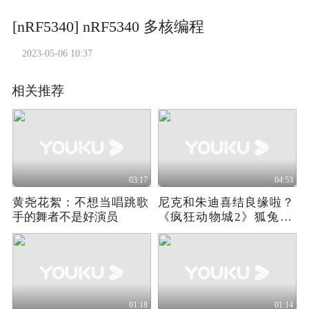
[nRF5340] nRF5340 多核编程
2023-05-06 10:37
相关推荐
03:17
04:53
黄尧花絮：不想当唱跳歌
尼克和朱迪喜结良缘啦？
手的舞者不是好演员
《疯狂动物城2》狐兔CP
兑现9年之约
01:18
01:14