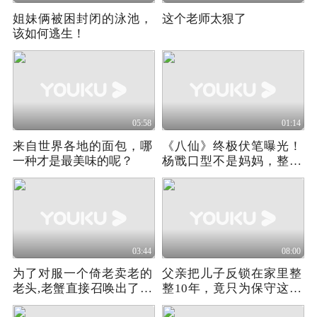
姐妹俩被困封闭的泳池，
这个老师太狠了
该如何逃生！
05:58
01:14
来自世界各地的面包，哪
《八仙》终极伏笔曝光！
一种才是最美味的呢？
杨戬口型不是妈妈，整场
风波全在他计划内
03:44
08:00
为了对服一个倚老卖老的
父亲把儿子反锁在家里整
老头,老蟹直接召唤出了自
整10年，竟只为保守这个
己的祖宗十八代
小秘密！