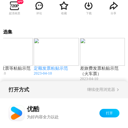
超清画质
评论
收藏
下载
分享
选集
00:35
00:44
00:35
税发票等粘贴示范
定额发票粘贴示范
差旅费发票粘贴示范
4-10
2023-04-10
（火车票）
2023-04-10
打开方式
继续使用浏览器
Copyright©
2026
优酷 youku.com
版权所有
京ICP备06050721号-1
优酷
打开
为好内容全力以赴