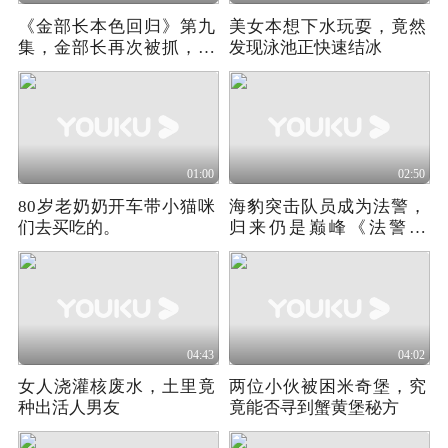
《金部长本色回归》第九
美女本想下水玩耍，竟然
集，金部长再次被抓，剧
发现泳池正快速结冰
情反转太快
01:00
02:50
80岁老奶奶开车带小猫咪
海豹突击队员成为法警，
们去买吃的。
归来仍是巅峰《法警小
队》02
04:43
04:02
女人浇灌核废水，土里竟
两位小伙被困米奇堡，究
种出活人男友
竟能否寻到蟹黄堡秘方