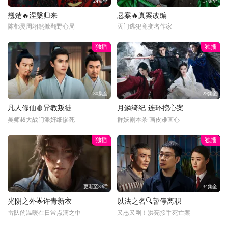
24集全
17集全
翘楚🔥涅槃归来
悬案🔥真案改编
陈都灵周翊然掀翻野心局
灭门逃犯竟变名作家
独播
独播
30集全
29集全
凡人修仙🩸异教叛徒
月鳞绮纪·连环挖心案
吴师叔大战门派奸细惨死
群妖剧本杀 画皮难画心
独播
独播
更新至33话
34集全
光阴之外🌟许青新衣
以法之名🔍暂停离职
雷队的温暖在日常点滴之中
又怂又刚！洪亮接手死亡案