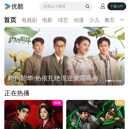
浪浪山小妖怪
下载APP
首页
电视剧
电影
综艺
动漫
少儿
教育
生
灼灼韶华·热依扎绝境逆袭闯商海
正在热播
独播
VIP