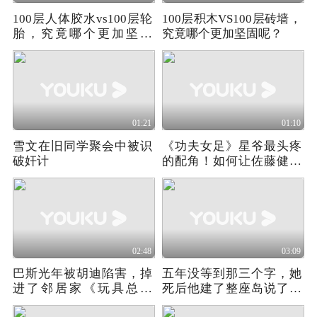
100层人体胶水vs100层轮
100层积木VS100层砖墙，
胎，究竟哪个更加坚固
究竟哪个更加坚固呢？
呢？
01:21
01:10
雪文在旧同学聚会中被识
《功夫女足》星爷最头疼
破奸计
的配角！如何让佐藤健的
脸变得滑稽搞笑？
02:48
03:09
巴斯光年被胡迪陷害，掉
五年没等到那三个字，她
进了邻居家《玩具总动
死后他建了整座岛说了出
员》
来《去你的岛》