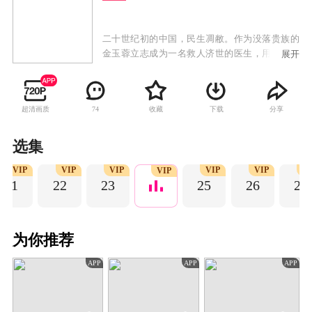
二十世纪初的中国，民生凋敝。作为没落贵族的
金玉蓉立志成为一名救人济世的医生，用自己的
展开
双手去帮助更多的人。她遇到了同样心怀苍生的
大家族之子赵正南。两人从相识、相知再到相
爱，他们也努力地探索着让这个世界变得更好的
超清画质
收藏
下载
分享
74
方式。历经种种磨难，金玉蓉终于成为了悬壶救
世的医生，赵正南也成为了拥有进步思想，守护
一方的军人。但时代的洪流让她们不得不分离，
选集
两人最终天各一方。正在金玉蓉感到人生幻灭，
VIP
VIP
VIP
VIP
VIP
VI
陷入低谷时，共产主义信仰照进了她的世界，金
VIP
21
22
23
25
26
27
玉蓉渐渐涅槃重生，全身心投入到革命事业中，
成为革命的隐形守护者。历经种种险阻后，这对
有情人终成眷属。在金玉蓉的感召下，赵正南也
最终成为红色浪潮的一份子，携手抗日，共同拥
为你推荐
抱崭新的中国。
APP
APP
APP