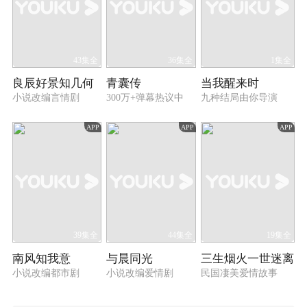
43集全
36集全
1集全
良辰好景知几何
青囊传
当我醒来时
小说改编言情剧
300万+弹幕热议中
九种结局由你导演
APP
APP
APP
39集全
44集全
19集全
南风知我意
与晨同光
三生烟火一世迷离
小说改编都市剧
小说改编爱情剧
民国凄美爱情故事