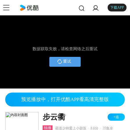
下载APP
数据获取失败，请检查网络之后重试
重试
预览播放中，打开优酷APP看高清完整版
步云衢
+追
.
.
独播
霸道少帅爱上小甜医
8.6分
35集全