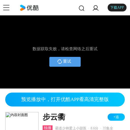
下载APP
数据获取失败，请检查网络之后重试
重试
预览播放中，打开优酷APP看高清完整版
步云衢
+追
.
.
独播
霸道少帅爱上小甜医
8.6分
35集全