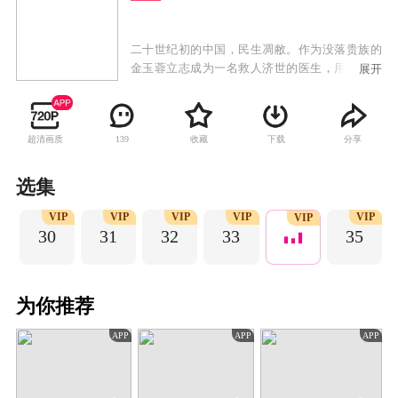
二十世纪初的中国，民生凋敝。作为没落贵族的
金玉蓉立志成为一名救人济世的医生，用自己的
展开
双手去帮助更多的人。她遇到了同样心怀苍生的
大家族之子赵正南。两人从相识、相知再到相
爱，他们也努力地探索着让这个世界变得更好的
超清画质
收藏
下载
分享
139
方式。历经种种磨难，金玉蓉终于成为了悬壶救
世的医生，赵正南也成为了拥有进步思想，守护
一方的军人。但时代的洪流让她们不得不分离，
选集
两人最终天各一方。正在金玉蓉感到人生幻灭，
P
VIP
VIP
VIP
VIP
VIP
陷入低谷时，共产主义信仰照进了她的世界，金
VIP
30
31
32
33
35
玉蓉渐渐涅槃重生，全身心投入到革命事业中，
成为革命的隐形守护者。历经种种险阻后，这对
有情人终成眷属。在金玉蓉的感召下，赵正南也
最终成为红色浪潮的一份子，携手抗日，共同拥
为你推荐
抱崭新的中国。
APP
APP
APP