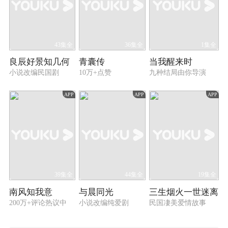
43集全
36集全
1集全
良辰好景知几何
青囊传
当我醒来时
小说改编民国剧
10万+点赞
九种结局由你导演
APP
APP
APP
39集全
44集全
19集全
南风知我意
与晨同光
三生烟火一世迷离
200万+评论热议中
小说改编纯爱剧
民国凄美爱情故事