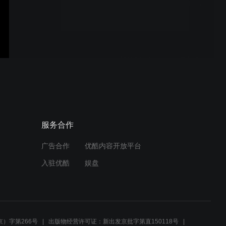
Neagley Season 1 - Official
Teaser Trailer ｜ Prime
Video
【野蠻遊戲：虛實世界】全
新官方預告 12.23 (三) 聖誕
跨年娛樂首選
REACHER Season 4 -
服务合作
Official Trailer ｜ Prime
Video
广告合作
优酷内容开放平台
入驻优酷
娱盘
Carrie – Official Teaser ｜
Prime Video
）字第266号
出版物经营许可证：新出发京批字第直150118号