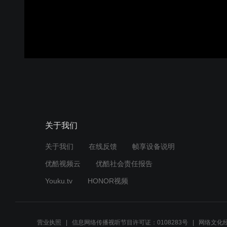
关于我们
关于我们
在线反馈
帧享设备说明
优酷视频云
优酷社会责任报告
Youku.tv
HONOR视频
营业执照
信息网络传播视听节目许可证：0108283号
网络文化经