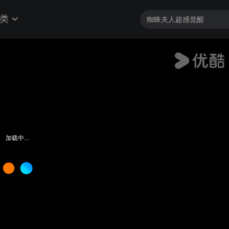
类
加载中...