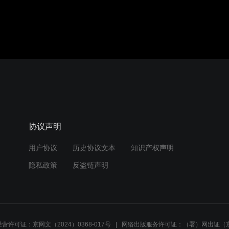
协议声明
用户协议
历史协议文本
知识产权声明
隐私政策
反盗链声明
营许可证：京网文（2024）0368-017号
网络出版服务许可证：（署）网出证（京