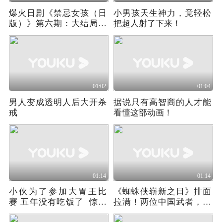
爆火日剧《禁忌女孩（日
小男孩天生神力，竟轻松
版）》第六期：大结局来
把超人射了下来！
了
01:02
01:04
男人变成透明人后大开杀
据说只有高智商的人才能
戒
看懂这部动画！
01:14
01:14
小伙为了参加大胃王比
《蜘蛛侠崭新之日》排面
赛 五年没有吃饭了 惊呆
拉满！两位中国武者，撑
众人
起好莱坞硬核打戏