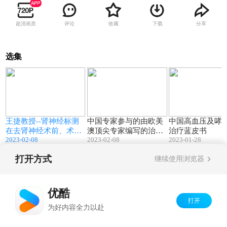
超清画质
评论
收藏
下载
分享
选集
17:24
18:18
王捷教授--肾神经标测
中国专家参与的由欧美
中国高血压及哮
在去肾神经术前、术中
澳顶尖专家编写的治疗
治疗蓝皮书
2023-02-08
2023-02-08
2023-01-28
及术后的应用
高血压教科书板块的有
关章节
打开方式
继续使用浏览器
Copyright©
2026
优酷 youku.com
版权所有
京ICP备06050721号-1
优酷
打开
为好内容全力以赴