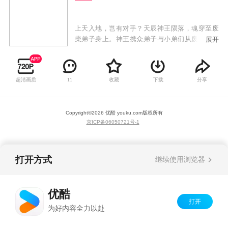
上天入地，岂有对手？天辰神王陨落，魂穿至废
柴弟子身上。神王携众弟子与小弟们从废墟中奋
展开
起，不畏强权、战天斗地，开始自我救赎。神王
发出霸气的最强音：待我回归九霄，必以神血开
苍天！
超清画质
收藏
下载
分享
11
Copyright©
2026
优酷 youku.com
版权所有
京ICP备06050721号-1
打开方式
继续使用浏览器
优酷
打开
为好内容全力以赴