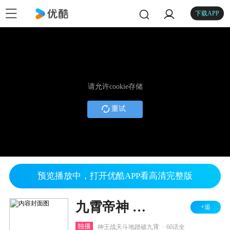
下载APP
请允许cookie存储
重试
预览播放中，打开优酷APP看高清完整版
九霄帝神 第3季
+追
.
独播
神王战天斗地踏破九霄
60话全