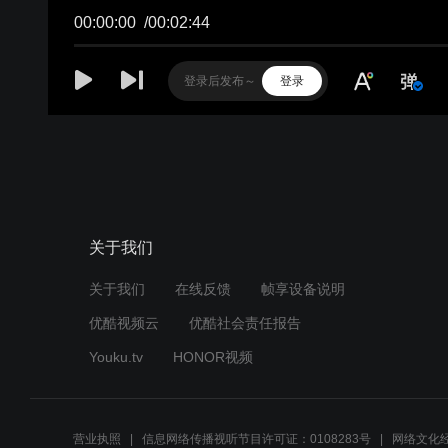
关于我们
关于我们
在线反馈
帧享设备说明
优酷视频云
优酷社会责任报告
Youku.tv
HONOR视频
营业执照
信息网络传播视听节目许可证：0108283号
网络文化经