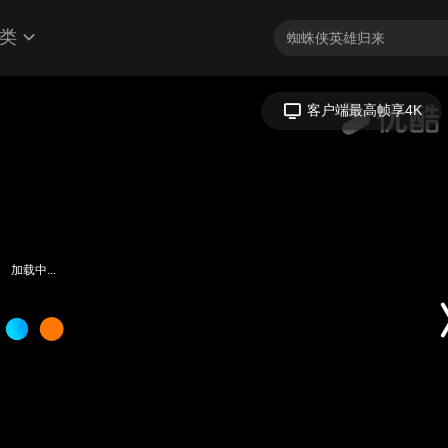
类
加载中...