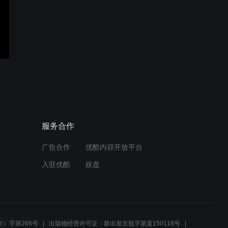
samples
ICP-MS and ICP-OES for
analysing marine samples
Calibrating and validating
analyses of marine
samples
服务合作
广告合作
优酷内容开放平台
RADIUM-A Chronometer of
入驻优酷
娱盘
Ocean Currents
THORIUM-A Luminous
Element
）字第266号
出版物经营许可证：新出发京批字第直150118号