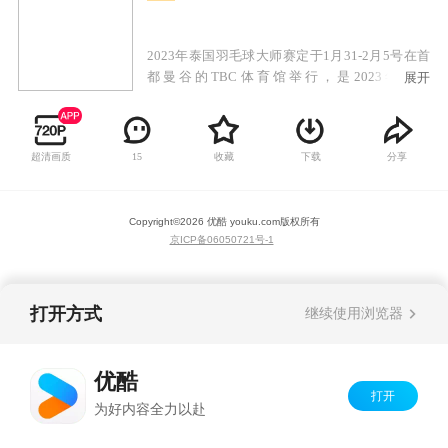
2023年泰国羽毛球大师赛定于1月31-2月5号在首
都曼谷的TBC体育馆举行，是2023年首届
展开
Super300赛事，总奖金为210000美元。这是继
2020年之后时隔三年再次举办泰国羽毛球大师
赛。国羽参赛名单已公布，由石宇奇领衔。
超清画质
收藏
下载
分享
15
Copyright©
2026
优酷 youku.com
版权所有
京ICP备06050721号-1
打开方式
继续使用浏览器
优酷
打开
为好内容全力以赴