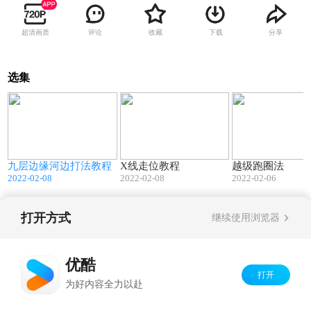
超清画质
评论
收藏
下载
分享
选集
8
02:02
01:10
九层边缘河边打法教程
X线走位教程
越级跑圈法
2022-02-08
2022-02-08
2022-02-06
打开方式
继续使用浏览器
Copyright©
2026
优酷 youku.com
版权所有
京ICP备06050721号-1
优酷
打开
为好内容全力以赴